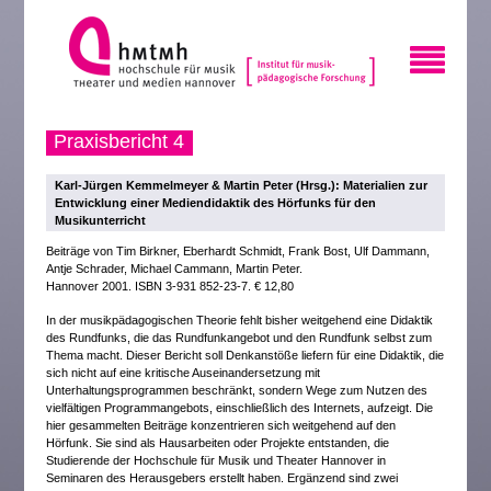
Praxisbericht 4
Karl-Jürgen Kemmelmeyer & Martin Peter (Hrsg.): Materialien zur
Entwicklung einer Mediendidaktik des Hörfunks für den
Musikunterricht
Beiträge von Tim Birkner, Eberhardt Schmidt, Frank Bost, Ulf Dammann,
Antje Schrader, Michael Cammann, Martin Peter.
Hannover 2001. ISBN 3-931 852-23-7. € 12,80
In der musikpädagogischen Theorie fehlt bisher weitgehend eine Didaktik
des Rundfunks, die das Rundfunkangebot und den Rundfunk selbst zum
Thema macht. Dieser Bericht soll Denkanstöße liefern für eine Didaktik, die
sich nicht auf eine kritische Auseinandersetzung mit
Unterhaltungsprogrammen beschränkt, sondern Wege zum Nutzen des
vielfältigen Programmangebots, einschließlich des Internets, aufzeigt. Die
hier gesammelten Beiträge konzentrieren sich weitgehend auf den
Hörfunk. Sie sind als Hausarbeiten oder Projekte entstanden, die
Studierende der Hochschule für Musik und Theater Hannover in
Seminaren des Herausgebers erstellt haben. Ergänzend sind zwei