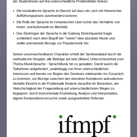
der StudentInnen auf drei unterschiedliche Problemfelder lenken:
Die musikalische Sprache im Barock lud dazu ein, sich mit Historischer
Aufführungspraxis auseinanderzusetzen;
Die Rolle der Sprache im romantischen Lied rückte das Verhältnis von
Innen- und Außenwelt ins Blickfeld;
Das Eindringen der Sprache in die Gattung Streichquartett fragte
schließlich nach dem Begriff der "reinen" Idee absoluter Musik und
stellte unerwartete Bezüge zur Popularmusik her.
Seinen unverwechselbaren Charakter erhielt der Seminarablauf durch die
methodische Vorgabe, alle Beiträge auf eine (fiktive) Unterrichtseinheit zum
Thema MusikSprache - SprachMusik hin zu gestalten. Damit waren die
Teilnehmer aufgefordert, unabhängig von ihren unterschiedlichen
Interessen und bereits vor Beginn des Seminars miteinander ins Gespräch
zu kommen, um Bezüge zwischen den einzelnen Komplexen aufzudecken.
Vertiefte Einsicht in die Problematik förderte daraufhin ihr Bestreben, der
Vielschichtigkeit der Fragestellung auf unterschiedlichsten Wegen zu
begegnen: durch instrumentale Erarbeitung, Analyse und Interpretation,
eigene Kompositionsversuche sowie ausgearbeitete Referate.