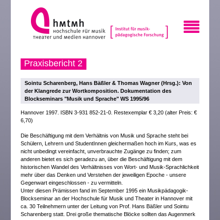
Praxisbericht 2
Sointu Scharenberg, Hans Bäßler & Thomas Wagner (Hrsg.): Von
der Klangrede zur Wortkomposition. Dokumentation des
Blockseminars "Musik und Sprache" WS 1995/96
Hannover 1997. ISBN 3-931 852-21-0. Restexemplar € 3,20 (alter Preis: €
6,70)
Die Beschäftigung mit dem Verhältnis von Musik und Sprache steht bei
Schülern, Lehrern und StudentInnen gleichermaßen hoch im Kurs, was es
nicht unbedingt vereinfacht, unverbrauchte Zugänge zu finden; zum
anderen bietet es sich geradezu an, über die Beschäftigung mit dem
historischen Wandel des Verhältnisses von Wort- und Musik-Sprachlichkeit
mehr über das Denken und Verstehen der jeweiligen Epoche - unsere
Gegenwart eingeschlossen - zu vermitteln.
Unter diesen Prämissen fand im September 1995 ein Musikpädagogik-
Blockseminar an der Hochschule für Musik und Theater in Hannover mit
ca. 30 Teilnehmern unter der Leitung von Prof. Hans Bäßler und Sointu
Scharenberg statt. Drei große thematische Blöcke sollten das Augenmerk