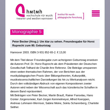
Monographie 5
Peter Becker (Hrsg.): Um klar zu sehen. Freundesgabe für Horst
Ruprecht zum 80. Geburtstag
Hannover 2003. ISBN 3-931 852-65-2. € 13,00
Mit dem Titel dieser Freundesgabe zum achtzigsten Geburtstag erweisen
die Autoren Prof. Dr. Horst Ruprecht als dem Präsidenten der Deutschen
Gesellschaft Teilhard de Chardin ihre Referenz. Die Beiträge umspannen
einen weiten thematischen Rahmen, der von Berichten aus der
musikpädagogischen Praxis über Bildungstheorien, Kulturpolitik,
musikwissenschaftlichen Darstellungen bis hin zu Werkanalysen reicht.
Durch den vollständigen Abdruck von eigenen Kompositionen zweier
Autoren wird neben der Wissenschaft auch das künstlerische Schaffen in
diesem Band repräsentiert.
Mit Beiträgen von Peter Becker, Martin Brauß, Rainer Fanselau, Hans
Günter Jürgensmeier, Karl-Jürgen Kemmelmeyer, Alfred Koerppen,
Andreas Lehmann-Wermser, Sabine Meine, Sointu Scharenberg, Charlotte
Seither.