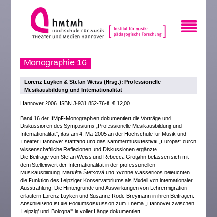
Monographie 16
Lorenz Luyken & Stefan Weiss (Hrsg.): Professionelle
Musikausbildung und Internationalität
Hannover 2006. ISBN 3-931 852-76-8. € 12,00
Band 16 der IfMpF-Monographien dokumentiert die Vorträge und
Diskussionen des Symposiums „Professionelle Musikausbildung und
Internationalität", das am 4. Mai 2005 an der Hochschule für Musik und
Theater Hannover stattfand und das Kammermusikfestival „Europa!" durch
wissenschaftliche Reflexionen und Diskussionen ergänzte.
Die Beiträge von Stefan Weiss und Rebecca Grotjahn befassen sich mit
dem Stellenwert der Internationalität in der professionellen
Musikausbildung. Markéta Štefková und Yvonne Wasserloos beleuchten
die Funktion des Leipziger Konservatoriums als Modell von internationaler
Ausstrahlung. Die Hintergründe und Auswirkungen von Lehrermigration
erläutern Lorenz Luyken und Susanne Rode-Breymann in ihren Beiträgen.
Abschließend ist die Podiumsdiskussion zum Thema „Hannover zwischen
‚Leipzig’ und ‚Bologna’" in voller Länge dokumentiert.